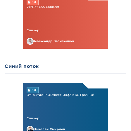
PDF
ViPNet CSS Connect
Спикер:
Александр Василенков
Синий поток
PDF
Открытие ТехноФест ИнфоТеКС Грозный
Спикер:
Николай Смирнов