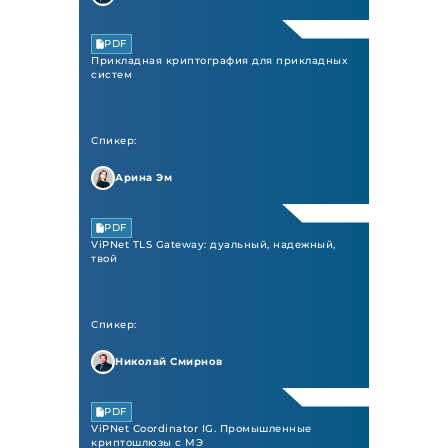
PDF
Прикладная криптография для прикладных
систем
Спикер:
Арина Эм
PDF
ViPNet TLS Gateway: дуальный, надежный,
твой
Спикер:
Николай Смирнов
PDF
ViPNet Сoordinator IG. Промышленные
криптошлюзы с МЭ