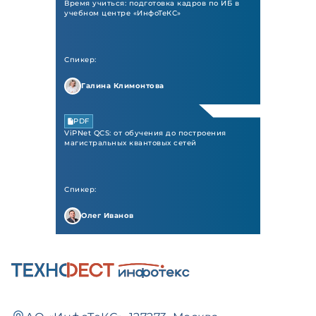
Время учиться: подготовка кадров по ИБ в
учебном центре «ИнфоТеКС»
Спикер:
Галина Климонтова
PDF
ViPNet QCS: от обучения до построения
магистральных квантовых сетей
Спикер:
Олег Иванов