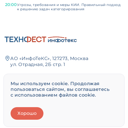
20:00
Угрозы, требования и меры КИИ. Правильный подход
к решению задач категорирования
АО «ИнфоТеКС», 127273, Москва
ул. Отрадная, 2Б стр. 1
+7 495 737-61-92
,
8 800 250-0-260
Мы используем cookie. Продолжая
пользоваться сайтом, вы соглашаетесь
+7 495 737-72-78
с использованием файлов cookie.
event@infotecs.ru
Хорошо
www.infotecs.ru