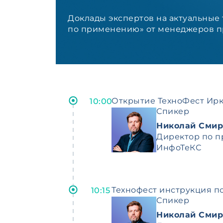
Доклады экспертов на актуальные 
по применению» от менеджеров п
Открытие ТехноФест Ирк
10:00
Спикер
Николай Смир
Директор по п
ИнфоТеКС
Технофест инструкция 
10:15
Спикер
Николай Смир