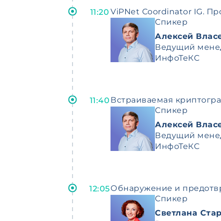
ViPNet Сoordinator IG.
11:20
Спикер
Алексей Влас
Ведущий мене
ИнфоТеКС
Встраиваемая криптогр
11:40
Спикер
Алексей Влас
Ведущий мене
ИнфоТеКС
Обнаружение и предотвр
12:05
Спикер
Светлана Ста