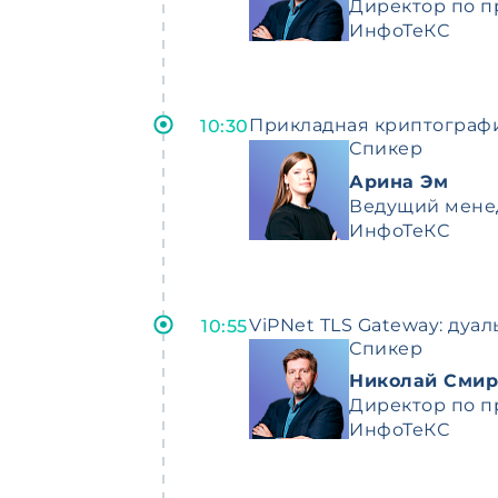
Директор по п
ИнфоТеКС
Прикладная криптографи
10:30
Спикер
Арина Эм
Ведущий мене
ИнфоТеКС
ViPNet TLS Gateway: дуа
10:55
Спикер
Николай Смир
Директор по п
ИнфоТеКС