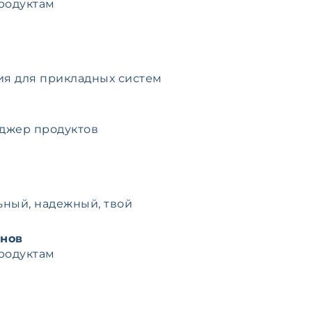
родуктам
я для прикладных систем
джер продуктов
льный, надежный, твой
нов
родуктам