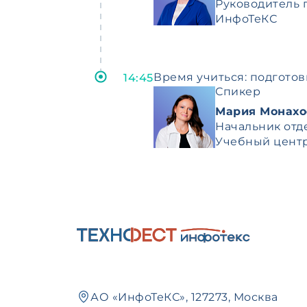
Руководитель 
ИнфоТеКС
Время учиться: подготов
14:45
Спикер
Мария Монахо
Начальник отд
Учебный цент
АО «ИнфоТеКС», 127273, Москва