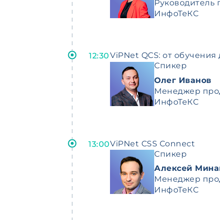
Руководитель 
ИнфоТеКС
ViPNet QCS: от обучения
12:30
Спикер
Олег Иванов
Менеджер про
ИнфоТеКС
ViPNet CSS Connect
13:00
Спикер
Алексей Мина
Менеджер про
ИнфоТеКС