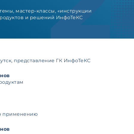
темы, мастер-классы, «инструкции
родуктов и решений ИнфоТеКС
утск, представление ГК ИнфоТеКС
нов
родуктам
по применению
нов