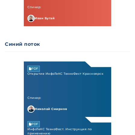
Спикер:
Иван Бугай
Синий поток
PDF
Открытие ИнфоТеКС ТехноФест Красноярск
Спикер:
Николай Смирнов
PDF
ИнфоТеКС ТехноФест. Инструкция по
применению