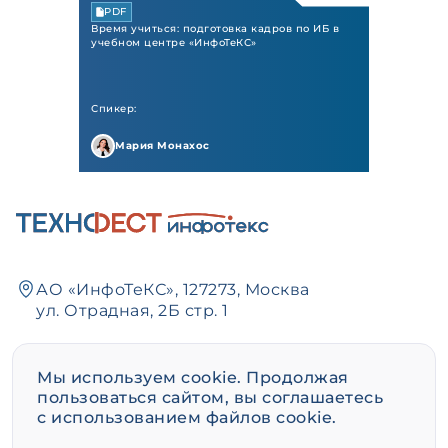
PDF
Время учиться: подготовка кадров по ИБ в
учебном центре «ИнфоТеКС»
Спикер:
Мария Монахос
АО «ИнфоТеКС», 127273, Москва
ул. Отрадная, 2Б стр. 1
+7 495 737-61-92
,
8 800 250-0-260
Мы используем cookie. Продолжая
пользоваться сайтом, вы соглашаетесь
+7 495 737-72-78
с использованием файлов cookie.
event@infotecs.ru