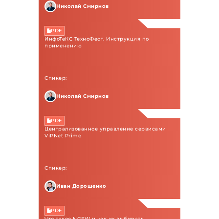
Николай Смирнов
PDF
ИнфоТеКС ТехноФест. Инструкция по
применению
Спикер:
Николай Смирнов
PDF
Централизованное управление сервисами
ViPNet Prime
Спикер:
Иван Дорошенко
PDF
Что такое NGFW и как их выбирать