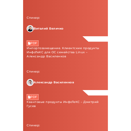
Спикер:
Виталий Беличко
PDF
Импортозамещение. Клиентские продукты
ИнфоТеКС для ОС семейства Linux –
Александр Василенков
Спикер:
Александр Василенков
PDF
Квантовые продукты ИнфоТеКС – Дмитрий
Гусев
Спикер: