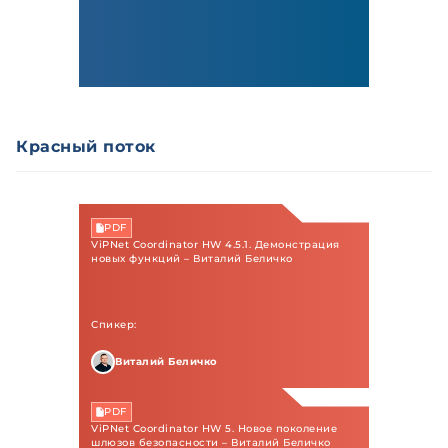
Красный поток
PDF
ViPNet Coordinator HW 4.5.1. Демонстрация
новых функций – Виталий Беличко
Спикер:
Виталий Беличко
PDF
ViPNet Coordinator HW 5. Новое поколение
шлюзов безопасности – Виталий Беличко