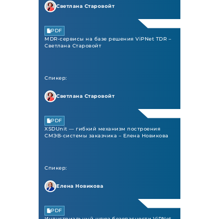
Светлана Старовойт
PDF
MDR-сервисы на базе решения ViPNet TDR –
Светлана Старовойт
Спикер:
Светлана Старовойт
PDF
XSDUnit — гибкий механизм построения
СМЭВ-системы заказчика – Елена Новикова
Спикер:
Елена Новикова
PDF
Индустриальный шлюз безопасности ViPNet